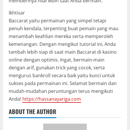
memberinya nilai lebih saat Anda bermain.
Ikhtisar
Baccarat yaitu permainan yang simpel tetapi
penuh kendala, terpenting buat pemain yang mau
menambah keahlian mereka serta memperoleh
kemenangan. Dengan mengikut tutorial ini, Anda
tambah lebih siap di saat main Baccarat di kasino
online dengan optimis. Ingat, bermain-main
dengan arif, gunakan trick yang cocok, serta
mengurus bankroll secara baik yaitu kunci untuk
sukses pada permainan ini. Selamat bermain dan
mudah-mudahan peruntungan terus mengikuti
Anda!
https://hassanayariga.com
ABOUT THE AUTHOR