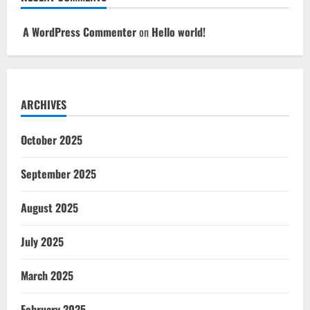
A WordPress Commenter
on
Hello world!
ARCHIVES
October 2025
September 2025
August 2025
July 2025
March 2025
February 2025