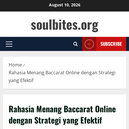
Skip
August 10, 2026
to
soulbites.org
content
SUBSCRIBE
Primary
Menu
Home
Rahasia Menang Baccarat Online dengan Strategi
yang Efektif
Rahasia Menang Baccarat Online
dengan Strategi yang Efektif