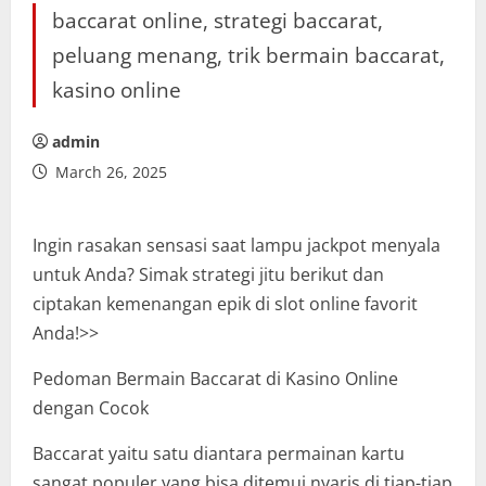
baccarat online, strategi baccarat,
peluang menang, trik bermain baccarat,
kasino online
admin
March 26, 2025
Ingin rasakan sensasi saat lampu jackpot menyala
untuk Anda? Simak strategi jitu berikut dan
ciptakan kemenangan epik di slot online favorit
Anda!>>
Pedoman Bermain Baccarat di Kasino Online
dengan Cocok
Baccarat yaitu satu diantara permainan kartu
sangat populer yang bisa ditemui nyaris di tiap-tiap