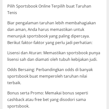
Pilih Sportsbook Online Terpilih buat Taruhan
Tenis
Biar pengalaman taruhan lebih membahagiakan
dan aman, Anda harus memastikan untuk
menunjuk sportsbook yang paling dipercaya.
Berikut faktor-faktor yang perlu jadi perhatian:
Lisensi dan Aturan: Memastikan sportsbook punya
lisensi sah dan diamati oleh tubuh kebijakan judi.
Odds Bersaing: Perbandingkan odds di banyak
sportsbook buat memperoleh taruhan nilai
terbaik.
Bonus serta Promo: Memakai bonus seperti
cashback atau free bet yang disodori sama
sportsbook.