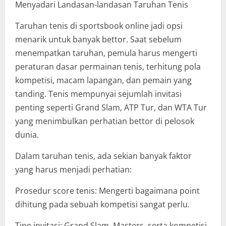
Menyadari Landasan-landasan Taruhan Tenis
Taruhan tenis di sportsbook online jadi opsi
menarik untuk banyak bettor. Saat sebelum
menempatkan taruhan, pemula harus mengerti
peraturan dasar permainan tenis, terhitung pola
kompetisi, macam lapangan, dan pemain yang
tanding. Tenis mempunyai sejumlah invitasi
penting seperti Grand Slam, ATP Tur, dan WTA Tur
yang menimbulkan perhatian bettor di pelosok
dunia.
Dalam taruhan tenis, ada sekian banyak faktor
yang harus menjadi perhatian:
Prosedur score tenis: Mengerti bagaimana point
dihitung pada sebuah kompetisi sangat perlu.
Tipe invitasi: Grand Slam, Masters, serta kompetisi