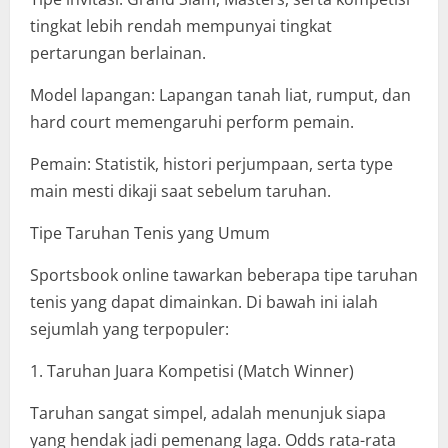
tingkat lebih rendah mempunyai tingkat
pertarungan berlainan.
Model lapangan: Lapangan tanah liat, rumput, dan
hard court memengaruhi perform pemain.
Pemain: Statistik, histori perjumpaan, serta type
main mesti dikaji saat sebelum taruhan.
Tipe Taruhan Tenis yang Umum
Sportsbook online tawarkan beberapa tipe taruhan
tenis yang dapat dimainkan. Di bawah ini ialah
sejumlah yang terpopuler:
1. Taruhan Juara Kompetisi (Match Winner)
Taruhan sangat simpel, adalah menunjuk siapa
yang hendak jadi pemenang laga. Odds rata-rata