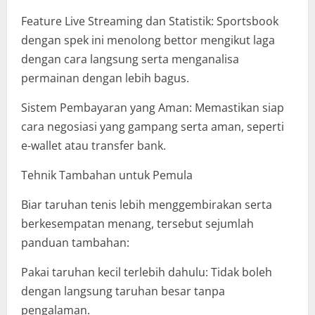
Feature Live Streaming dan Statistik: Sportsbook
dengan spek ini menolong bettor mengikut laga
dengan cara langsung serta menganalisa
permainan dengan lebih bagus.
Sistem Pembayaran yang Aman: Memastikan siap
cara negosiasi yang gampang serta aman, seperti
e-wallet atau transfer bank.
Tehnik Tambahan untuk Pemula
Biar taruhan tenis lebih menggembirakan serta
berkesempatan menang, tersebut sejumlah
panduan tambahan:
Pakai taruhan kecil terlebih dahulu: Tidak boleh
dengan langsung taruhan besar tanpa
pengalaman.