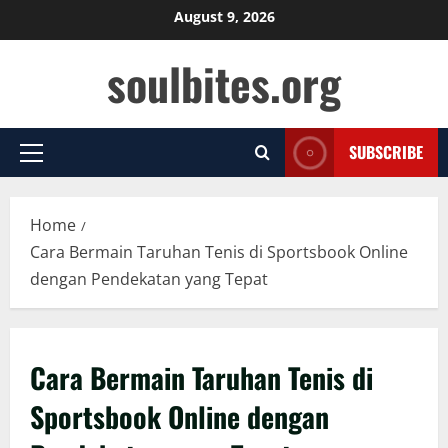
Skip
August 9, 2026
to
soulbites.org
content
SUBSCRIBE
Primary
Menu
Home
Cara Bermain Taruhan Tenis di Sportsbook Online
dengan Pendekatan yang Tepat
Cara Bermain Taruhan Tenis di
Sportsbook Online dengan