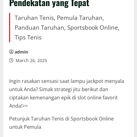
Pendekatan yang Tepat
Taruhan Tenis, Pemula Taruhan,
Panduan Taruhan, Sportsbook Online,
Tips Tenis
admin
March 26, 2025
Ingin rasakan sensasi saat lampu jackpot menyala
untuk Anda? Simak strategi jitu berikut dan
ciptakan kemenangan epik di slot online favorit
Anda!>>
Petunjuk Taruhan Tenis di Sportsbook Online
untuk Pemula