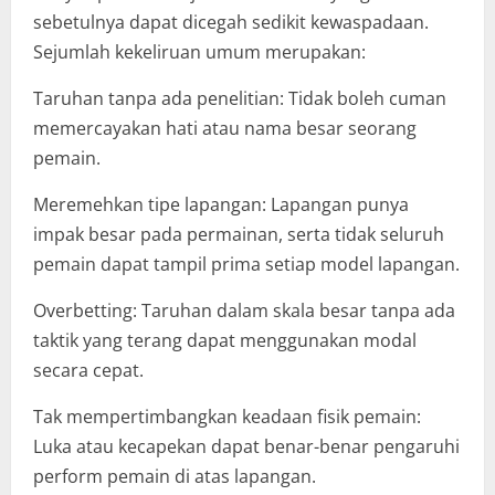
sebetulnya dapat dicegah sedikit kewaspadaan.
Sejumlah kekeliruan umum merupakan:
Taruhan tanpa ada penelitian: Tidak boleh cuman
memercayakan hati atau nama besar seorang
pemain.
Meremehkan tipe lapangan: Lapangan punya
impak besar pada permainan, serta tidak seluruh
pemain dapat tampil prima setiap model lapangan.
Overbetting: Taruhan dalam skala besar tanpa ada
taktik yang terang dapat menggunakan modal
secara cepat.
Tak mempertimbangkan keadaan fisik pemain:
Luka atau kecapekan dapat benar-benar pengaruhi
perform pemain di atas lapangan.