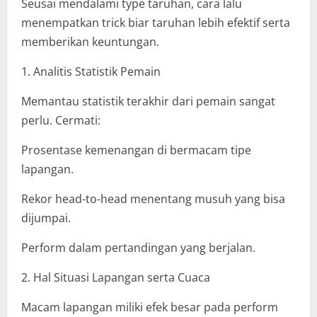
Seusai mendalami type taruhan, cara lalu
menempatkan trick biar taruhan lebih efektif serta
memberikan keuntungan.
1. Analitis Statistik Pemain
Memantau statistik terakhir dari pemain sangat
perlu. Cermati:
Prosentase kemenangan di bermacam tipe
lapangan.
Rekor head-to-head menentang musuh yang bisa
dijumpai.
Perform dalam pertandingan yang berjalan.
2. Hal Situasi Lapangan serta Cuaca
Macam lapangan miliki efek besar pada perform