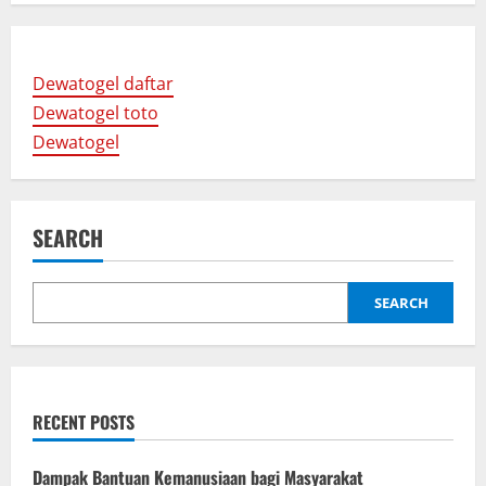
i
g
Dewatogel daftar
a
Dewatogel toto
t
Dewatogel
i
o
SEARCH
n
SEARCH
RECENT POSTS
Dampak Bantuan Kemanusiaan bagi Masyarakat