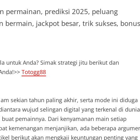
en permainan, prediksi 2025, peluang
 bermain, jackpot besar, trik sukses, bonu
a untuk Anda? Simak strategi jitu berikut dan
 Anda!>>
Totogg88
am sekian tahun paling akhir, serta mode ini diduga
iantara wujud selingan digital yang terkenal di dunia
 buat pemainnya. Dari kenyamanan main setiap
pat kemenangan menjanjikan, ada beberapa argume
ikel berikut akan mengkaji keuntungan penting yang