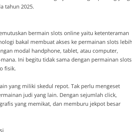
da tahun 2025.
mutuskan bermain slots online yaitu ketenteraman
nologi bakal membuat akses ke permainan slots lebi
ngan modal handphone, tablet, atau computer,
-mana. Ini begitu tidak sama dengan permainan slots
 fisik.
in yang miliki skedul repot. Tak perlu mengeset
ermainan judi yang lain. Dengan sejumlah click,
 grafis yang memikat, dan memburu jekpot besar
si