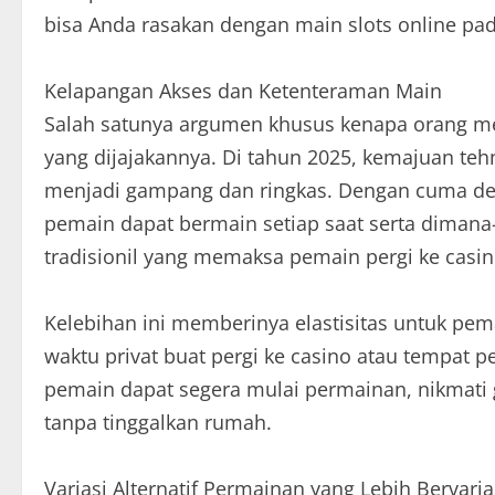
bisa Anda rasakan dengan main slots online pa
Kelapangan Akses dan Ketenteraman Main
Salah satunya argumen khusus kenapa orang me
yang dijajakannya. Di tahun 2025, kemajuan teh
menjadi gampang dan ringkas. Dengan cuma de
pemain dapat bermain setiap saat serta dimana
tradisionil yang memaksa pemain pergi ke casino
Kelebihan ini memberinya elastisitas untuk pema
waktu privat buat pergi ke casino atau tempat p
pemain dapat segera mulai permainan, nikmati
tanpa tinggalkan rumah.
Variasi Alternatif Permainan yang Lebih Bervaria