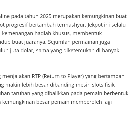
online pada tahun 2025 merupakan kemungkinan buat
t progresif bertambah termashyur. Jekpot ini selalu
ih kemenangan hadiah khusus, membentuk
idup buat juaranya. Sejumlah permainan juga
uh juta dolar, sama yang diketemukan di banyak
ng menjajakan RTP (Return to Player) yang bertambah
 makin lebih besar dibanding mesin slots fisik
uruhan taruhan yang dibalikkan pada pemain berbentu
an kemungkinan besar pemain memperoleh lagi