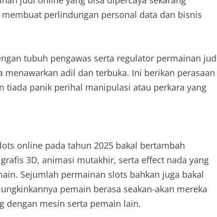
inan judi online yang bisa dipercaya sekarang
gi membuat perlindungan personal data dan bisnis
engan tubuh pengawas serta regulator permainan jud
menawarkan adil dan terbuka. Ini berikan perasaan
 tiada panik perihal manipulasi atau perkara yang
ots online pada tahun 2025 bakal bertambah
i grafis 3D, animasi mutakhir, serta effect nada yang
ain. Sejumlah permainan slots bahkan juga bakal
memungkinkannya pemain berasa seakan-akan mereka
ng dengan mesin serta pemain lain.