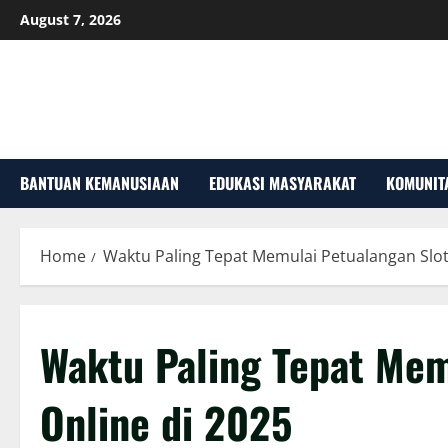
Skip
August 7, 2026
to
content
BANTUAN KEMANUSIAAN
EDUKASI MASYARAKAT
KOMUNIT
Home
Waktu Paling Tepat Memulai Petualangan Slot
Waktu Paling Tepat Mem
Online di 2025