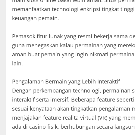
main slots online bakal lebih aman. Situs perma
memanfaatkan technologi enkripsi tingkat ting
keuangan pemain.
Pemasok fitur lunak yang resmi bekerja sama d
guna menegaskan kalau permainan yang mereka 
aman buat pemain yang ingin nikmati permainan
lain.
Pengalaman Bermain yang Lebih Interaktif
Dengan perkembangan technologi, permainan sl
interaktif serta imersif. Beberapa feature sepert
sesuai kenyataan akan tingkatkan pengalaman m
menjajakan feature realita virtual (VR) yang 
ada di casino fisik, berhubungan secara langsu