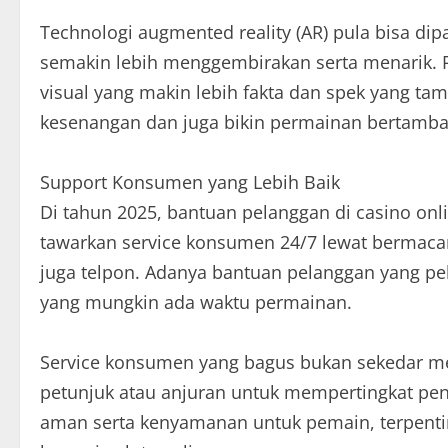
Technologi augmented reality (AR) pula bisa 
semakin lebih menggembirakan serta menarik. 
visual yang makin lebih fakta dan spek yang tam
kesenangan dan juga bikin permainan bertam
Support Konsumen yang Lebih Baik
Di tahun 2025, bantuan pelanggan di casino onli
tawarkan service konsumen 24/7 lewat bermacam a
juga telpon. Adanya bantuan pelanggan yang pe
yang mungkin ada waktu permainan.
Service konsumen yang bagus bukan sekedar meno
petunjuk atau anjuran untuk mempertingkat pe
aman serta kenyamanan untuk pemain, terpenti