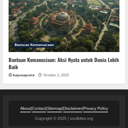
Bantuan Kemanusiaan
Bantuan Kemanusiaan: Aksi Nyata untuk Dunia Lebih
Baik
bayusaputra
October 2, 2025
About
|
Contact
|
Sitemap
|
Disclaimer
|
Privacy Policy
Copyright © 2025 | soulbites.org