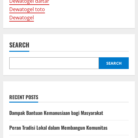
Dewatogel daftar
i
Dewatogel toto
g
Dewatogel
a
t
SEARCH
i
SEARCH
o
n
RECENT POSTS
Dampak Bantuan Kemanusiaan bagi Masyarakat
Peran Tradisi Lokal dalam Membangun Komunitas