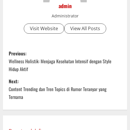
admin
Administrator
Visit Website
View All Posts
P
Previous:
o
Wellness Holistik: Menjaga Kesehatan Intensif dengan Style
Hidup Aktif
s
Next:
t
Content Trending dan Tren Topics di Rumor Teranyar yang
n
Ternama
a
v