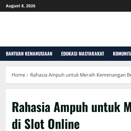
Skip
August 8, 2026
to
content
BANTUAN KEMANUSIAAN
EDUKASI MASYARAKAT
KOMUNIT
Home
Rahasia Ampuh untuk Meraih Kemenangan Bes
Rahasia Ampuh untuk M
di Slot Online