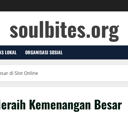
soulbites.org
AS LOKAL
ORGANISASI SOSIAL
ar di Slot Online
eraih Kemenangan Besar