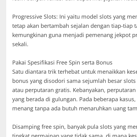
Progressive Slots: Ini yaitu model slots yang 
tetap akan bertambah sejalan dengan tiap-tiap 
kemungkinan guna menjadi pemenang jekpot pro
sekali.
Pakai Spesifikasi Free Spin serta Bonus
Satu diantara trik terhebat untuk menaikkan k
bonus yang disodori sama sejumlah besar slots
atau perputaran gratis. Kebanyakan, perputaran
yang berada di gulungan. Pada beberapa kasus,
menang tanpa ada butuh menaruhkan uang ta
Disamping free spin, banyak pula slots yang m
tingkat permainan yang tidak sama, di mana ke