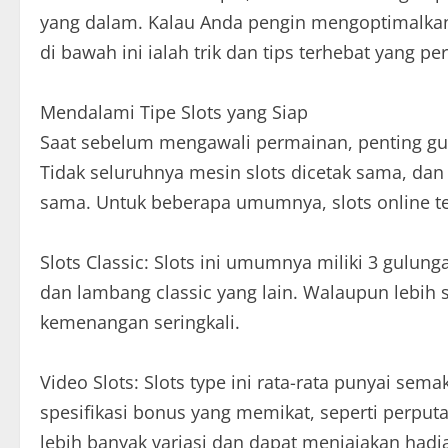
yang dalam. Kalau Anda pengin mengoptimalka
di bawah ini ialah trik dan tips terhebat yang pe
Mendalami Tipe Slots yang Siap
Saat sebelum mengawali permainan, penting gun
Tidak seluruhnya mesin slots dicetak sama, da
sama. Untuk beberapa umumnya, slots online t
Slots Classic: Slots ini umumnya miliki 3 gulun
dan lambang classic yang lain. Walaupun lebih 
kemenangan seringkali.
Video Slots: Slots type ini rata-rata punyai sem
spesifikasi bonus yang memikat, seperti perputar
lebih banyak variasi dan dapat menjajakan hadi