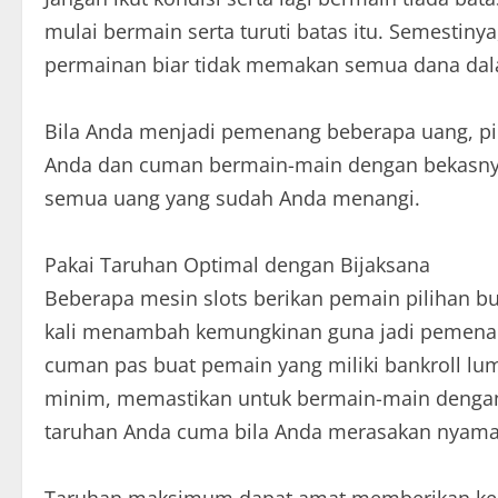
mulai bermain serta turuti batas itu. Semestiny
permainan biar tidak memakan semua dana dala
Bila Anda menjadi pemenang beberapa uang, pi
Anda dan cuman bermain-main dengan bekasnya.
semua uang yang sudah Anda menangi.
Pakai Taruhan Optimal dengan Bijaksana
Beberapa mesin slots berikan pemain pilihan 
kali menambah kemungkinan guna jadi pemenang 
cuman pas buat pemain yang miliki bankroll lu
minim, memastikan untuk bermain-main dengan t
taruhan Anda cuma bila Anda merasakan nyam