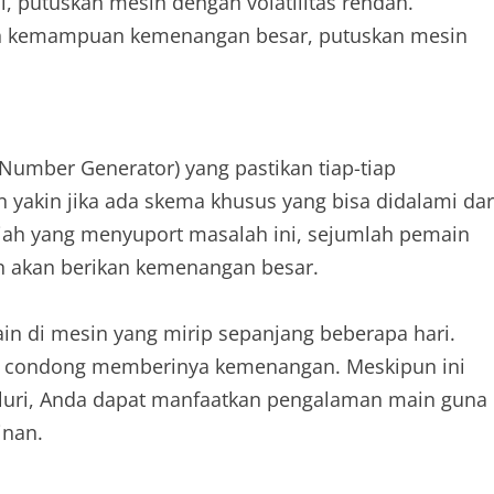
, putuskan mesin dengan volatilitas rendah.
gan kemampuan kemenangan besar, putuskan mesin
Number Generator) yang pastikan tiap-tiap
akin jika ada skema khusus yang bisa didalami dar
miah yang menyuport masalah ini, sejumlah pemain
n akan berikan kemenangan besar.
ain di mesin yang mirip sepanjang beberapa hari.
in condong memberinya kemenangan. Meskipun ini
aluri, Anda dapat manfaatkan pengalaman main guna
inan.