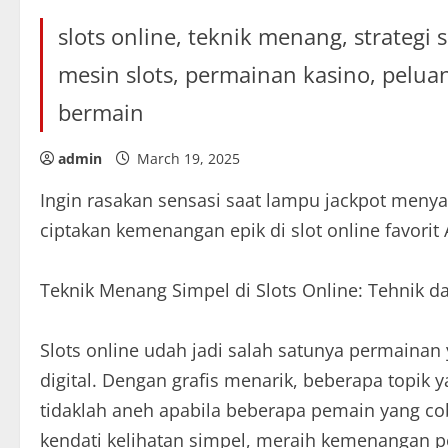
slots online, teknik menang, strategi 
mesin slots, permainan kasino, pelua
bermain
admin
March 19, 2025
Ingin rasakan sensasi saat lampu jackpot menyal
ciptakan kemenangan epik di slot online favorit
Teknik Menang Simpel di Slots Online: Tehnik d
Slots online udah jadi salah satunya permainan
digital. Dengan grafis menarik, beberapa top
tidaklah aneh apabila beberapa pemain yang coba
kendati kelihatan simpel, meraih kemenangan p