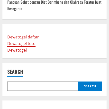
t
Panduan Sehat dengan Diet Berimbang dan Olahraga Teratur buat
n
Kesegaran
a
v
Dewatogel daftar
i
Dewatogel toto
g
Dewatogel
a
t
SEARCH
i
SEARCH
o
n