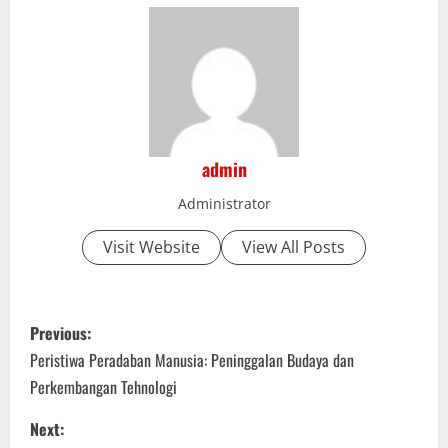
admin
Administrator
Visit Website
View All Posts
P
Previous:
o
Peristiwa Peradaban Manusia: Peninggalan Budaya dan
Perkembangan Tehnologi
s
Next: