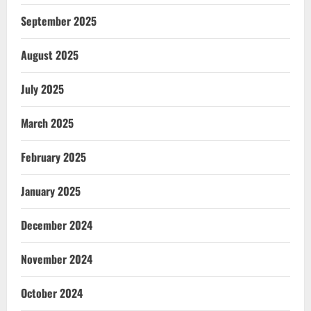
September 2025
August 2025
July 2025
March 2025
February 2025
January 2025
December 2024
November 2024
October 2024