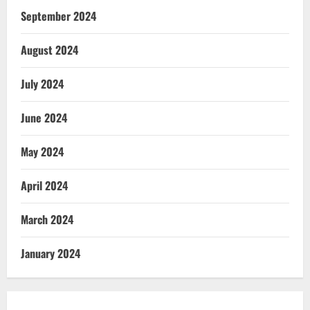
September 2024
August 2024
July 2024
June 2024
May 2024
April 2024
March 2024
January 2024