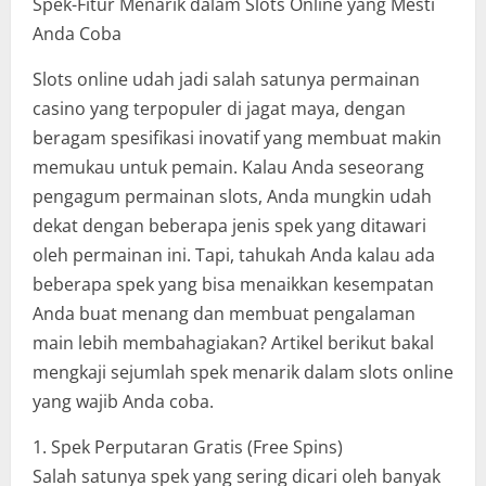
Spek-Fitur Menarik dalam Slots Online yang Mesti
Anda Coba
Slots online udah jadi salah satunya permainan
casino yang terpopuler di jagat maya, dengan
beragam spesifikasi inovatif yang membuat makin
memukau untuk pemain. Kalau Anda seseorang
pengagum permainan slots, Anda mungkin udah
dekat dengan beberapa jenis spek yang ditawari
oleh permainan ini. Tapi, tahukah Anda kalau ada
beberapa spek yang bisa menaikkan kesempatan
Anda buat menang dan membuat pengalaman
main lebih membahagiakan? Artikel berikut bakal
mengkaji sejumlah spek menarik dalam slots online
yang wajib Anda coba.
1. Spek Perputaran Gratis (Free Spins)
Salah satunya spek yang sering dicari oleh banyak