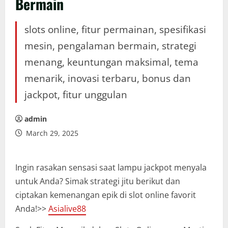
Bermain
slots online, fitur permainan, spesifikasi
mesin, pengalaman bermain, strategi
menang, keuntungan maksimal, tema
menarik, inovasi terbaru, bonus dan
jackpot, fitur unggulan
admin
March 29, 2025
Ingin rasakan sensasi saat lampu jackpot menyala
untuk Anda? Simak strategi jitu berikut dan
ciptakan kemenangan epik di slot online favorit
Anda!>>
Asialive88