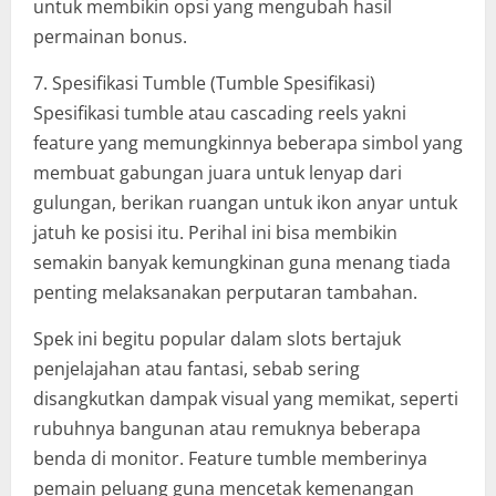
untuk membikin opsi yang mengubah hasil
permainan bonus.
7. Spesifikasi Tumble (Tumble Spesifikasi)
Spesifikasi tumble atau cascading reels yakni
feature yang memungkinnya beberapa simbol yang
membuat gabungan juara untuk lenyap dari
gulungan, berikan ruangan untuk ikon anyar untuk
jatuh ke posisi itu. Perihal ini bisa membikin
semakin banyak kemungkinan guna menang tiada
penting melaksanakan perputaran tambahan.
Spek ini begitu popular dalam slots bertajuk
penjelajahan atau fantasi, sebab sering
disangkutkan dampak visual yang memikat, seperti
rubuhnya bangunan atau remuknya beberapa
benda di monitor. Feature tumble memberinya
pemain peluang guna mencetak kemenangan