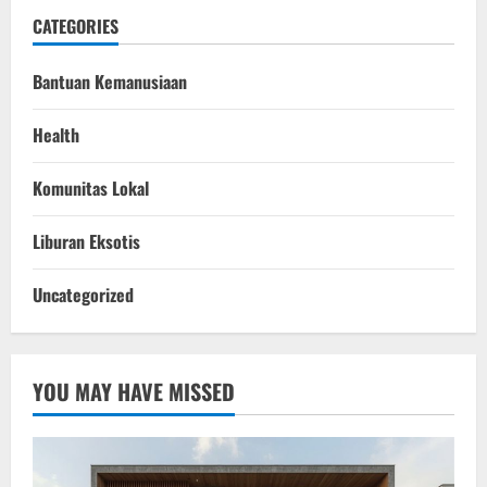
CATEGORIES
Bantuan Kemanusiaan
Health
Komunitas Lokal
Liburan Eksotis
Uncategorized
YOU MAY HAVE MISSED