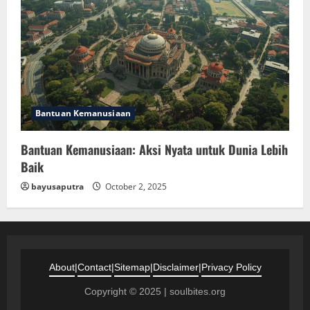
Bantuan Kemanusiaan
Bantuan Kemanusiaan: Aksi Nyata untuk Dunia Lebih
Baik
bayusaputra
October 2, 2025
About
|
Contact
|
Sitemap
|
Disclaimer
|
Privacy Policy
Copyright © 2025 | soulbites.org