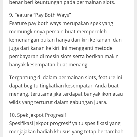
benar beri keuntungan pada permainan slots.
9. Feature “Pay Both Ways”
Feature pay both ways merupakan spek yang
memungkinnya pemain buat memperoleh
kemenangan bukan hanya dari kiri ke kanan, dan
juga dari kanan ke kiri. Ini mengganti metode
pembayaran di mesin slots serta berikan makin
banyak kesempatan buat menang.
Tergantung di dalam permainan slots, feature ini
dapat begitu tingkatkan kesempatan Anda buat
menang, terutama jika terdapat banyak ikon atau
wilds yang terturut dalam gabungan juara.
10. Spek Jekpot Progresif
Spesifikasi jekpot progresif yaitu spesifikasi yang
menjajakan hadiah khusus yang tetap bertambah