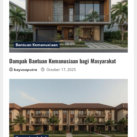
Bantuan Kemanusiaan
Dampak Bantuan Kemanusiaan bagi Masyarakat
bayusaputra
October 17, 2025