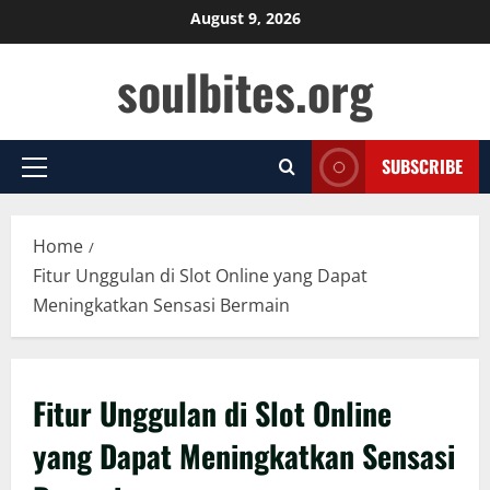
Skip
August 9, 2026
to
soulbites.org
content
SUBSCRIBE
Primary
Menu
Home
Fitur Unggulan di Slot Online yang Dapat
Meningkatkan Sensasi Bermain
Fitur Unggulan di Slot Online
yang Dapat Meningkatkan Sensasi