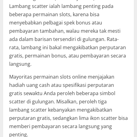
Lambang scatter ialah lambang penting pada
beberapa permainan slots, karena bisa
menyebabkan pelbagai spek bonus atau
pembayaran tambahan, walau mereka tak mesti
ada dalam barisan tersendiri di gulungan. Rata-
rata, lambang ini bakal mengakibatkan perputaran
gratis, permainan bonus, atau pembayaran secara
langsung.
Mayoritas permainan slots online menjajakan
hadiah uang cash atau spesifikasi perputaran
gratis sewaktu Anda peroleh beberapa simbol
scatter di gulungan. Misalkan, peroleh tiga
lambang scatter kebanyakan mengakibatkan
perputaran gratis, sedangkan lima ikon scatter bisa
memberi pembayaran secara langsung yang
penting.