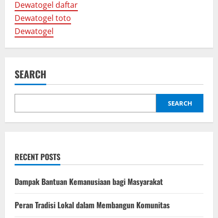
t
Dewatogel daftar
Dewatogel toto
i
Dewatogel
o
n
SEARCH
SEARCH
RECENT POSTS
Dampak Bantuan Kemanusiaan bagi Masyarakat
Peran Tradisi Lokal dalam Membangun Komunitas