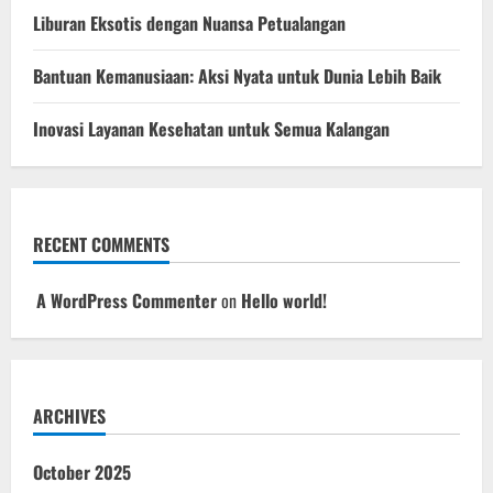
Liburan Eksotis dengan Nuansa Petualangan
Bantuan Kemanusiaan: Aksi Nyata untuk Dunia Lebih Baik
Inovasi Layanan Kesehatan untuk Semua Kalangan
RECENT COMMENTS
A WordPress Commenter
on
Hello world!
ARCHIVES
October 2025