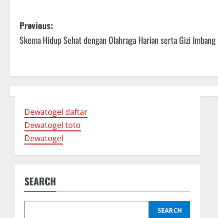
P
Previous:
Skema Hidup Sehat dengan Olahraga Harian serta Gizi Imbang
o
s
t
n
Dewatogel daftar
a
Dewatogel toto
Dewatogel
v
i
SEARCH
g
a
SEARCH