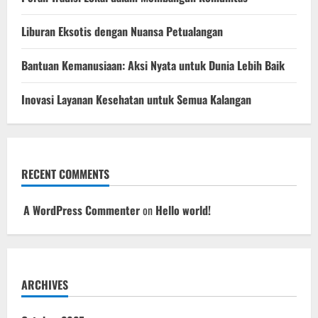
Liburan Eksotis dengan Nuansa Petualangan
Bantuan Kemanusiaan: Aksi Nyata untuk Dunia Lebih Baik
Inovasi Layanan Kesehatan untuk Semua Kalangan
RECENT COMMENTS
A WordPress Commenter
on
Hello world!
ARCHIVES