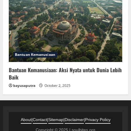
Bantuan Kemanusiaan
Bantuan Kemanusiaan: Aksi Nyata untuk Dunia Lebih
Baik
bayusaputra
October 2, 2025
About
|
Contact
|
Sitemap
|
Disclaimer
|
Privacy Policy
Copyright © 2025 | soulbites.org