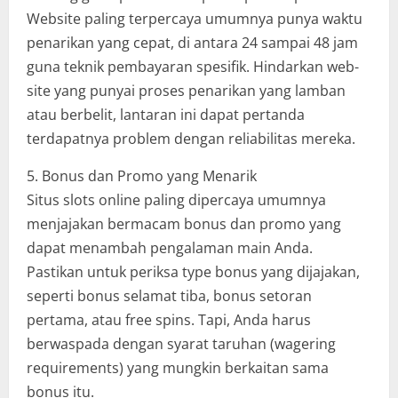
Website paling terpercaya umumnya punya waktu
penarikan yang cepat, di antara 24 sampai 48 jam
guna teknik pembayaran spesifik. Hindarkan web-
site yang punyai proses penarikan yang lamban
atau berbelit, lantaran ini dapat pertanda
terdapatnya problem dengan reliabilitas mereka.
5. Bonus dan Promo yang Menarik
Situs slots online paling dipercaya umumnya
menjajakan bermacam bonus dan promo yang
dapat menambah pengalaman main Anda.
Pastikan untuk periksa type bonus yang dijajakan,
seperti bonus selamat tiba, bonus setoran
pertama, atau free spins. Tapi, Anda harus
berwaspada dengan syarat taruhan (wagering
requirements) yang mungkin berkaitan sama
bonus itu.