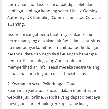
permainan judi. Lisensi ini dapat diperoleh dari
lembaga-lembaga kondang seperti Malta Gaming
Authority, UK Gambling Commission, atau Curacao
eGaming.
Lisensi ini sangat perlu buat meyakinkan kalau
permainan yang dijajakan fair (adil) dan kalau situs
itu mempunyai komitmen membuat perlindungan
personal data dan negosiasi keuangan beberapa
pemain. Pastini blog yang Anda tentukan
memperlihatkan info lisensi mereka secara terang
di halaman penting atau di sisi bawah situs.
2. Keamanan serta Pelindungan Data
Keamanan yaitu soal khusus dalam memutuskan
web-site judi online. Website yang dapat dipercaya
mesti gunakan tehnologi enkripsi yang kuat,