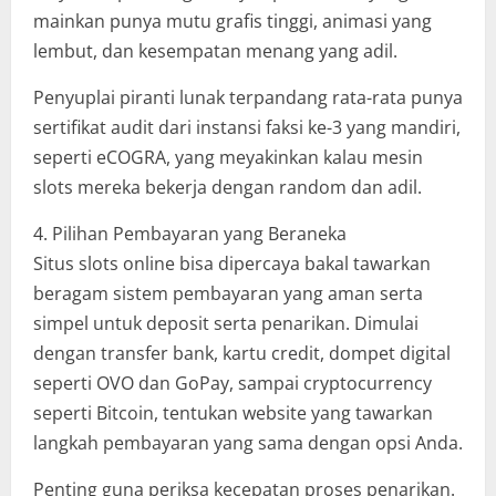
mainkan punya mutu grafis tinggi, animasi yang
lembut, dan kesempatan menang yang adil.
Penyuplai piranti lunak terpandang rata-rata punya
sertifikat audit dari instansi faksi ke-3 yang mandiri,
seperti eCOGRA, yang meyakinkan kalau mesin
slots mereka bekerja dengan random dan adil.
4. Pilihan Pembayaran yang Beraneka
Situs slots online bisa dipercaya bakal tawarkan
beragam sistem pembayaran yang aman serta
simpel untuk deposit serta penarikan. Dimulai
dengan transfer bank, kartu credit, dompet digital
seperti OVO dan GoPay, sampai cryptocurrency
seperti Bitcoin, tentukan website yang tawarkan
langkah pembayaran yang sama dengan opsi Anda.
Penting guna periksa kecepatan proses penarikan.