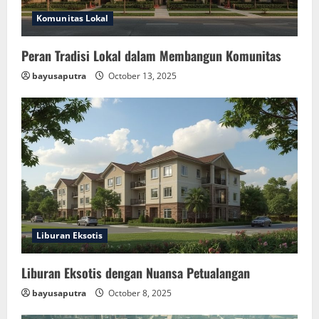
Komunitas Lokal
Peran Tradisi Lokal dalam Membangun Komunitas
bayusaputra
October 13, 2025
Liburan Eksotis
Liburan Eksotis dengan Nuansa Petualangan
bayusaputra
October 8, 2025