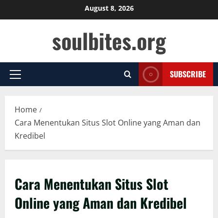
Skip
August 8, 2026
to
soulbites.org
content
SUBSCRIBE
Primary
Menu
Home
Cara Menentukan Situs Slot Online yang Aman dan
Kredibel
Cara Menentukan Situs Slot
Online yang Aman dan Kredibel