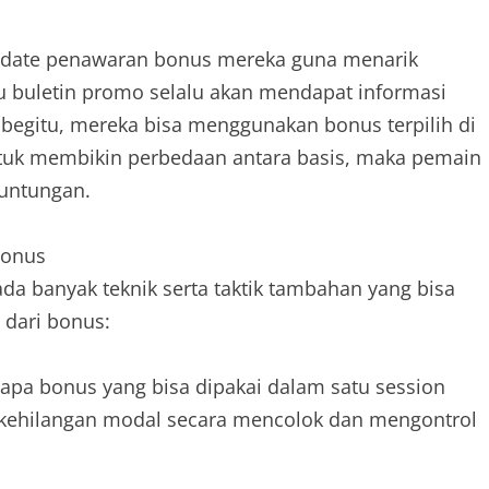
update penawaran bonus mereka guna menarik
u buletin promo selalu akan mendapat informasi
n begitu, mereka bisa menggunakan bonus terpilih di
 untuk membikin perbedaan antara basis, maka pemain
untungan.
Bonus
ada banyak teknik serta taktik tambahan yang bisa
dari bonus:
pa bonus yang bisa dipakai dalam satu session
kehilangan modal secara mencolok dan mengontrol