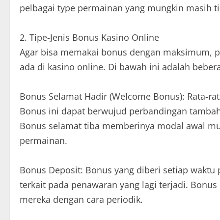
pelbagai type permainan yang mungkin masih 
2. Tipe-Jenis Bonus Kasino Online
Agar bisa memakai bonus dengan maksimum, p
ada di kasino online. Di bawah ini adalah beber
Bonus Selamat Hadir (Welcome Bonus): Rata-rat
Bonus ini dapat berwujud perbandingan tambahan
Bonus selamat tiba memberinya modal awal mula
permainan.
Bonus Deposit: Bonus yang diberi setiap waktu
terkait pada penawaran yang lagi terjadi. Bo
mereka dengan cara periodik.