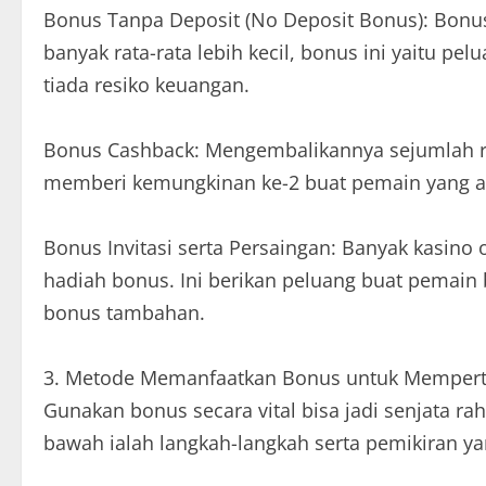
Bonus Tanpa Deposit (No Deposit Bonus): Bonus
banyak rata-rata lebih kecil, bonus ini yaitu 
tiada resiko keuangan.
Bonus Cashback: Mengembalikannya sejumlah ru
memberi kemungkinan ke-2 buat pemain yang a
Bonus Invitasi serta Persaingan: Banyak kasino 
hadiah bonus. Ini berikan peluang buat pemain
bonus tambahan.
3. Metode Memanfaatkan Bonus untuk Memper
Gunakan bonus secara vital bisa jadi senjata r
bawah ialah langkah-langkah serta pemikiran yan