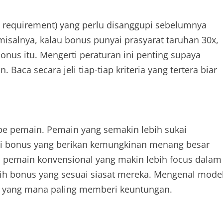
g requirement) yang perlu disanggupi sebelumnya
isalnya, kalau bonus punyai prasyarat taruhan 30x,
onus itu. Mengerti peraturan ini penting supaya
Baca secara jeli tiap-tiap kriteria yang tertera biar
pe pemain. Pemain yang semakin lebih sukai
ari bonus yang berikan kemungkinan menang besar
a, pemain konvensional yang makin lebih focus dalam
lih bonus yang sesuai siasat mereka. Mengenal mode
s yang mana paling memberi keuntungan.