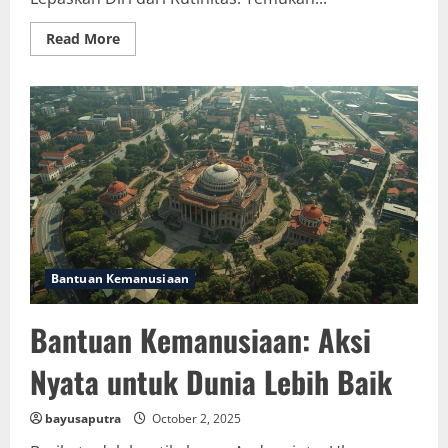
Read
Read More
more
about
Liburan
Eksotis
dengan
Nuansa
Petualangan
Bantuan Kemanusiaan
Bantuan Kemanusiaan: Aksi
Nyata untuk Dunia Lebih Baik
bayusaputra
October 2, 2025