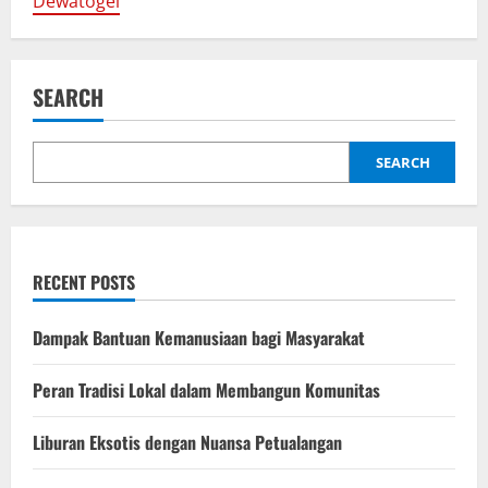
g
Dewatogel
a
t
SEARCH
i
SEARCH
o
n
RECENT POSTS
Dampak Bantuan Kemanusiaan bagi Masyarakat
Peran Tradisi Lokal dalam Membangun Komunitas
Liburan Eksotis dengan Nuansa Petualangan