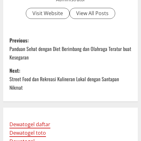
Visit Website
View All Posts
P
Previous:
o
Panduan Sehat dengan Diet Berimbang dan Olahraga Teratur buat
Kesegaran
s
Next:
t
Street Food dan Rekreasi Kulineran Lokal dengan Santapan
n
Nikmat
a
v
Dewatogel daftar
i
Dewatogel toto