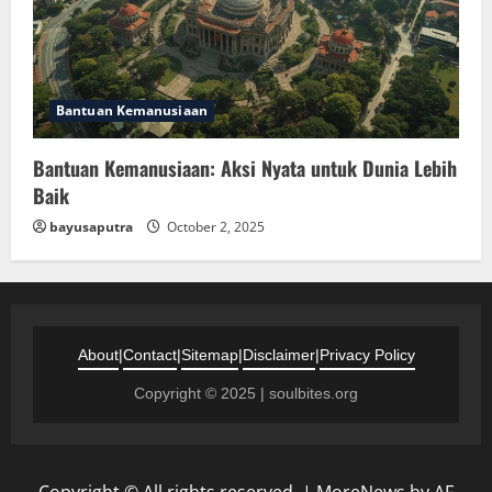
Bantuan Kemanusiaan
Bantuan Kemanusiaan: Aksi Nyata untuk Dunia Lebih
Baik
bayusaputra
October 2, 2025
About
|
Contact
|
Sitemap
|
Disclaimer
|
Privacy Policy
Copyright © 2025 | soulbites.org
Copyright © All rights reserved.
|
MoreNews
by AF