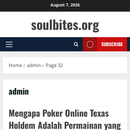
Skip
August 7, 2026
to
soulbites.org
content
SUBSCRIBE
Primary
Menu
Home
admin
Page 32
admin
Mengapa Poker Online Texas
Holdem Adalah Permainan yang