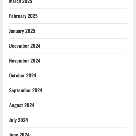
March 2025
February 2025
January 2025
December 2024
November 2024
October 2024
September 2024
August 2024
July 2024
June 2024