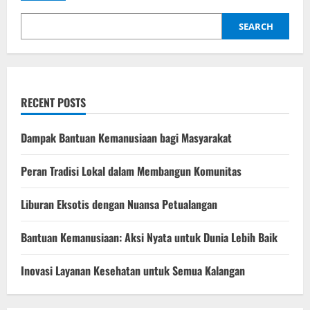
SEARCH
RECENT POSTS
Dampak Bantuan Kemanusiaan bagi Masyarakat
Peran Tradisi Lokal dalam Membangun Komunitas
Liburan Eksotis dengan Nuansa Petualangan
Bantuan Kemanusiaan: Aksi Nyata untuk Dunia Lebih Baik
Inovasi Layanan Kesehatan untuk Semua Kalangan