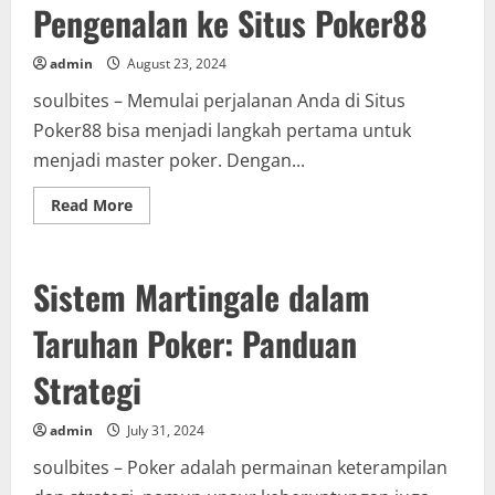
Bermain
Pengenalan ke Situs Poker88
di
Online
Casino
admin
August 23, 2024
dengan
Login
soulbites – Memulai perjalanan Anda di Situs
yang
Terpercaya
Poker88 bisa menjadi langkah pertama untuk
menjadi master poker. Dengan...
Read
Read More
more
about
Pengenalan
ke
Situs
Sistem Martingale dalam
Poker88
Taruhan Poker: Panduan
Strategi
admin
July 31, 2024
soulbites – Poker adalah permainan keterampilan