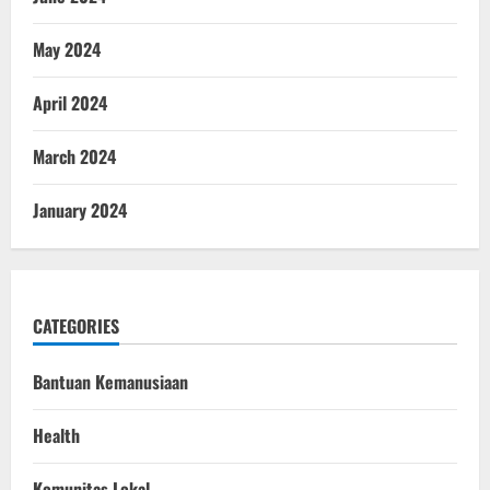
May 2024
April 2024
March 2024
January 2024
CATEGORIES
Bantuan Kemanusiaan
Health
Komunitas Lokal