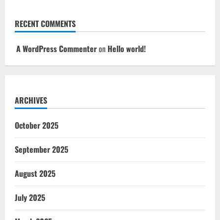
RECENT COMMENTS
A WordPress Commenter
on
Hello world!
ARCHIVES
October 2025
September 2025
August 2025
July 2025