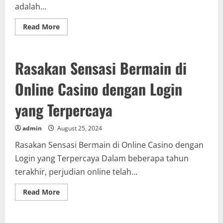
adalah...
Read
Read More
more
about
Mengapa
Poker
Online
Rasakan Sensasi Bermain di
Texas
Holdem
Adalah
Online Casino dengan Login
Permainan
yang
Mengajarkan
yang Terpercaya
Keterampilan
Menghadapi
Tekanan
admin
August 25, 2024
Rasakan Sensasi Bermain di Online Casino dengan
Login yang Terpercaya Dalam beberapa tahun
terakhir, perjudian online telah...
Read
Read More
more
about
Rasakan
Sensasi